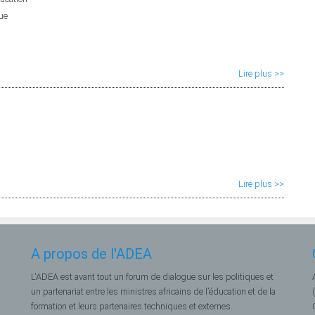
que
Lire plus >>
Lire plus >>
A propos de l'ADEA
L'ADEA est avant tout un forum de dialogue sur les politiques et
un partenariat entre les ministres africains de l’éducation et de la
formation et leurs partenaires techniques et externes.