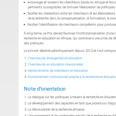
encourager et soutenir les chercheurs basés en Afrique et leurs 
pertinents susceptibles de stimuler l’élaboration de politiques 
faciliter les interactions entre les chercheurs et les élaborateu
de la recherche dans la conceptualisation, la formulation, la con
faciliter l’identification de chercheurs compétents pour produ
À long terme, ce Prix devrait favoriser l’institutionnalisation d’un
recherche en éducation en Afrique, qui contribue à une prise de d
des pratiques.
Le prix est décerné périodiquement depuis 2012 et il est composé
Chercheur(e) émergent(e) en éducation
Chercheur(e) en éducation chevronné(e)
Mentor émérite de chercheurs en éducation
Environnement institutionnel propice à la recherche en éducati
Note d'orientation
Le dialogue sur les politiques à travers la recherche en éducatio
Le développement des capacités en tant que processus d’app
Le rôle essentiel de la recherche africaine
L’environnement et les contraintes actuels de la recherche en é